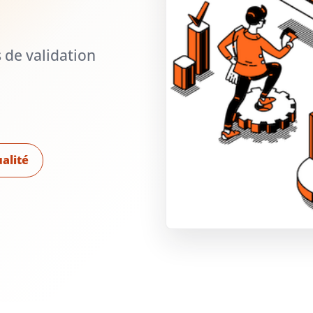
 de validation
alité