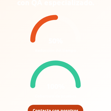
con QA especializado.
50%
Reducción del tiempo
100%
Cobertura de pruebas
Contacta con nosotros