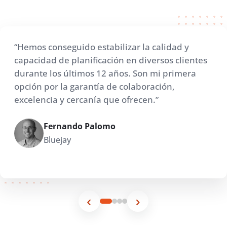
“Hemos conseguido estabilizar la calidad y
capacidad de planificación en diversos clientes
durante los últimos 12 años. Son mi primera
opción por la garantía de colaboración,
excelencia y cercanía que ofrecen.”
Oriol Torres
Jordi Ascolies
Fernando Palomo
Jeniffer Díaz
CNAG
Infojobs
Bluejay
Grupo Constant
‹
›