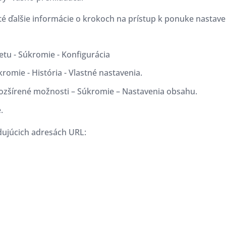
té ďalšie informácie o krokoch na prístup k ponuke nastav
etu - Súkromie - Konfigurácia
kromie - História - Vlastné nastavenia.
rozšírené možnosti – Súkromie – Nastavenia obsahu.
.
dujúcich adresách URL: