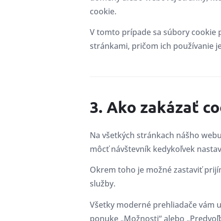
cookie.
V tomto prípade sa súbory cookie po
stránkami, pričom ich používanie j
3. Ako zakázať c
Na všetkých stránkach nášho webu
môcť návštevník kedykoľvek nastavi
Okrem toho je možné zastaviť prijí
služby.
Všetky moderné prehliadače vám um
ponuke „Možnosti“ alebo „Predvoľb