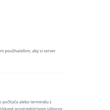
m používateľom, aby si server
o počítača alebo terminálu z
e získané prostredníctvom súborov