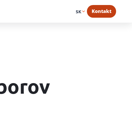
Kontakt
SK
borov