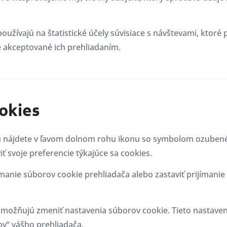
užívajú na štatistické účely súvisiace s návštevami, ktoré 
e akceptované ich prehliadaním.
ookies
 nájdete v ľavom dolnom rohu ikonu so symbolom ozubenéh
ť svoje preferencie týkajúce sa cookies.
manie súborov cookie prehliadača alebo zastaviť prijímanie
ožňujú zmeniť nastavenia súborov cookie. Tieto nastaveni
y“ vášho prehliadača.