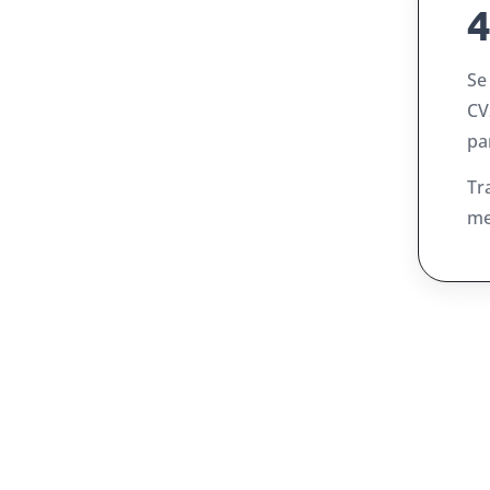
4
Se
CV
pa
Tr
me