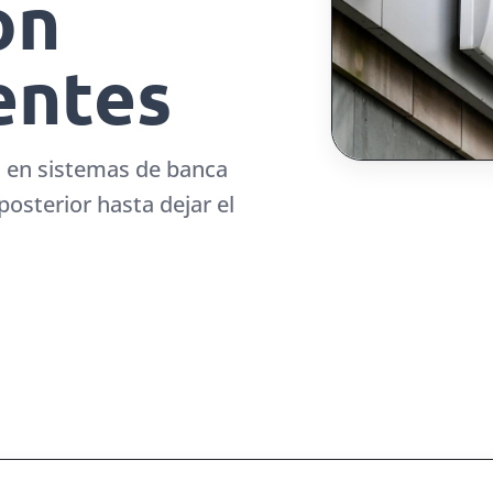
on
entes
as en sistemas de banca
osterior hasta dejar el