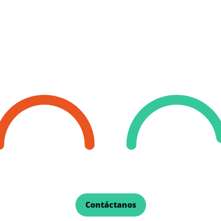
za la seguridad y m
iesgos en tus sistem
financieros.
100%
95%
Cobertura de auditoría
Reducción de
vulnerabilidades
Contáctanos