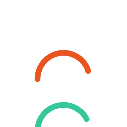
Mejora la calidad de tu
código con análisis
avanzados.
90%
Cobertura de análisis